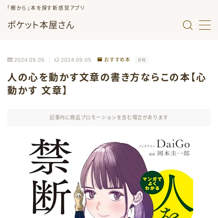
「棚から」本を探す新感覚アプリ
ポケット本屋さん
MENU
2024.09.05
2024.09.05
おすすめ本
PR
トップページ
人の心を動かす文章の書き方ならこの本【心
動かす 文章】
よくあるご質問
記事内に商品プロモーションを含む場合があります
アプリ紹介素材
お問い合わせ